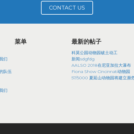
CONTACT US
菜单
最新的帖子
科莫公园动物园破土动工
我们
新闻sdgfdg
AALSO 2018在尼亚加拉大瀑布
的队伍
Fiona Show Cincinnati动物园
57/5000 夏延山动物园将建立
我们