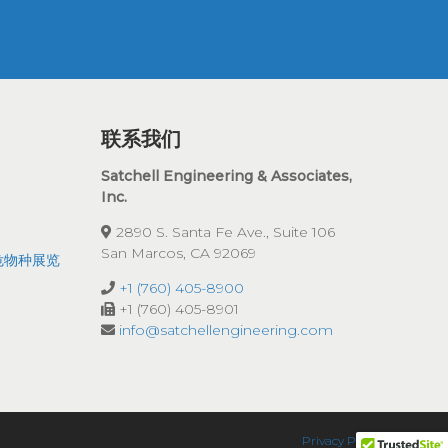
联系我们
Satchell Engineering & Associates,
Inc.
2890 S. Santa Fe Ave., Suite 106
San Marcos, CA 92069
濒危物种展览
+1 (760) 405-8900
+1 (760) 405-8901
info@satchellengineering.com
Privacy Policy